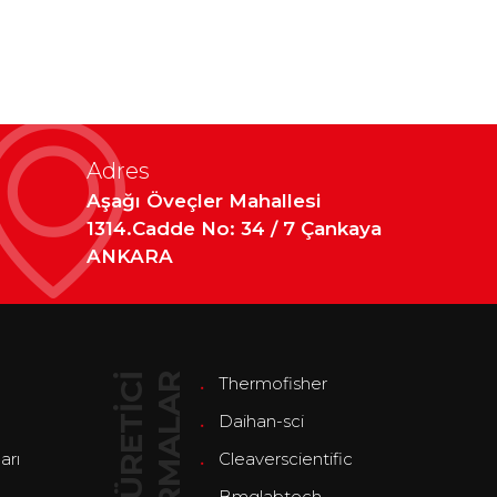
Adres
Aşağı Öveçler Mahallesi
1314.Cadde No: 34 / 7 Çankaya
ANKARA
Ü
R
E
T
İ
C
İ
F
İ
R
M
A
L
A
R
Thermofisher
Daihan-sci
arı
Cleaverscientific
Bmglabtech