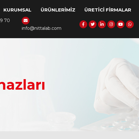
KURUMSAL
ÜRÜNLERİMİZ
ÜRETİCİ FİRMALAR
39 70
info@nittalab.com
hazları