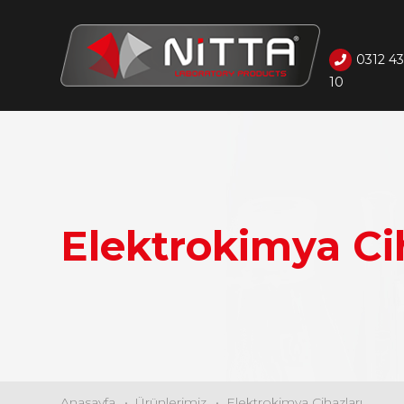
0312 4
10
Elektrokimya Ci
Anasayfa
Ürünlerimiz
Elektrokimya Cihazları